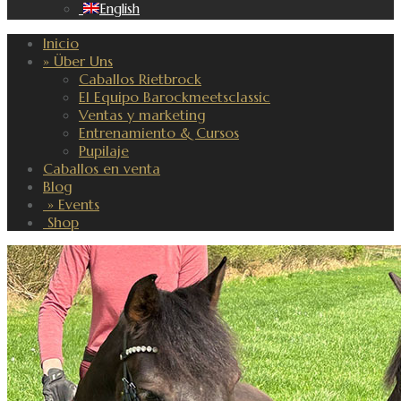
English
Inicio
» Über Uns
Caballos Rietbrock
El Equipo Barockmeetsclassic
Ventas y marketing
Entrenamiento & Cursos
Pupilaje
Caballos en venta
Blog
» Events
Shop