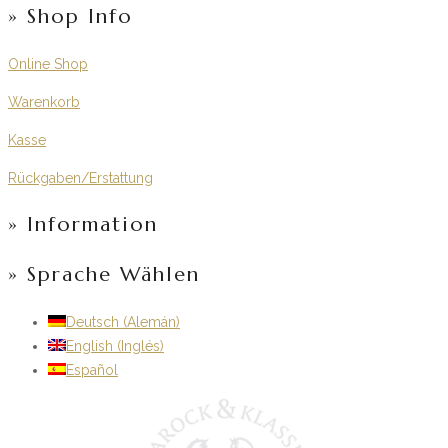
» Shop Info
Online Shop
Warenkorb
Kasse
Rückgaben/Erstattung
» Information
» Sprache Wählen
Deutsch
(
Alemán
)
English
(
Inglés
)
Español