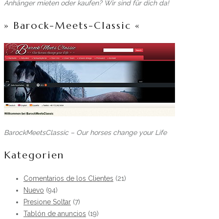
Anhänger mieten oder kaufen? Wir sind für dich da!
» Barock-Meets-Classic «
BarockMeetsClassic – Our horses change your Life
Kategorien
Comentarios de los Clientes
(21)
Nuevo
(94)
Presione Soltar
(7)
Tablón de anuncios
(19)