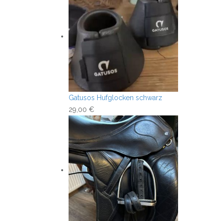
Gatusos Hufglocken schwarz
29,00
€