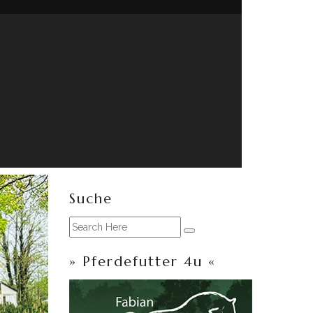
Suche
» Pferdefutter 4u «