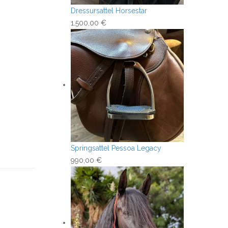
Dressursattel Horsestar
1.500,00
€
Springsattel Pessoa Legacy
990,00
€