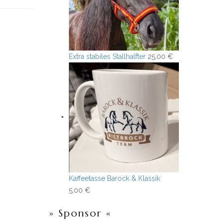
Extra stabiles Stallhalfter
25,00
€
Kaffeetasse Barock & Klassik
5,00
€
» Sponsor «