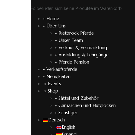
Es befinden sich keine Produkte im Warenkorb.
» Home
» Über Uns
» Rietbrock Pferde
» Unser Team
» Verkauf & Vermarktung
» Ausbildung & Lehrgänge
» Pferde Pension
» Verkaufspferde
» Neuigkeiten
» Events
» Shop
» Sättel und Zubehör
» Gamaschen und Hufglocken
» Sonstiges
Deutsch
English
Español